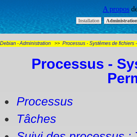
Debian - Administration
>>
Processus - Systèmes de fichiers 
Processus - Sys
Per
Processus
Tâches
Suivi des processus :