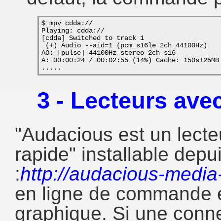
$ mpv cdda://
Playing: cdda://
[cdda] Switched to track 1
 (+) Audio --aid=1 (pcm_s16le 2ch 44100Hz)
AO: [pulse] 44100Hz stereo 2ch s16
A: 00:00:24 / 00:02:55 (14%) Cache: 150s+25MB
.....
3 - Lecteurs ave
"Audacious est un lecteu
rapide" installable depu
:
http://audacious-media-
en ligne de commande e
graphique. Si une conne