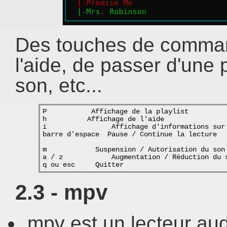
Des touches de command
l'aide, de passer d'une p
son, etc...
P           Affichage de la playlist 
h          Affichage de l'aide
i                Affichage d'informations sur
barre d'espace  Pause / Continue la lecture
m            Suspension / Autorisation du son
a / z            Augmentation / Réduction du 
q ou esc     Quitter
2.3 - mpv
mpv est un lecteur aud