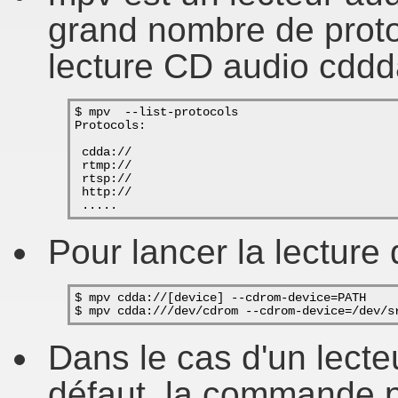
grand nombre de proto
lecture CD audio cdd
$ mpv  --list-protocols
Protocols:
 cdda://
 rtmp://
 rtsp://
 http://
 .....
Pour lancer la lecture
$ mpv cdda://[device] --cdrom-device=PATH
$ mpv cdda:///dev/cdrom --cdrom-device=/dev/s
Dans le cas d'un lect
défaut, la commande pe