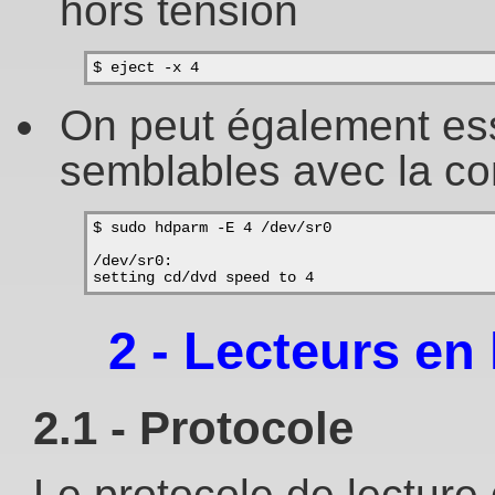
hors tension
$ eject -x 4
On peut également ess
semblables avec la c
$ sudo hdparm -E 4 /dev/sr0
/dev/sr0:
setting cd/dvd speed to 4
2 - Lecteurs e
2.1 - Protocole
Le protocole de lecture