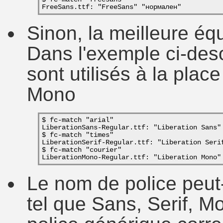
FreeSans.ttf: "FreeSans" "нормален"
Sinon, la meilleure éq
Dans l'exemple ci-desou
sont utilisés à la plac
Mono
$ fc-match "arial"
LiberationSans-Regular.ttf: "Liberation Sans"
$ fc-match "times"
LiberationSerif-Regular.ttf: "Liberation Seri
$ fc-match "courier"
LiberationMono-Regular.ttf: "Liberation Mono"
Le nom de police peut
tel que Sans, Serif, M