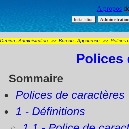
Debian - Administration
>>
Bureau - Apparence
>>
Polices 
Polices 
Sommaire
Polices de caractères
1 - Définitions
1.1 - Police de caract