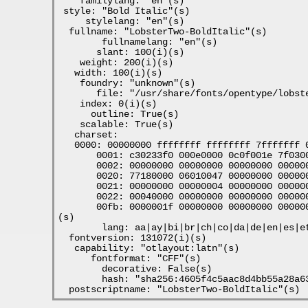
    familylang: "en"(s)
 style: "Bold Italic"(s)
     stylelang: "en"(s)
  fullname: "LobsterTwo-BoldItalic"(s)
        fullnamelang: "en"(s)
       slant: 100(i)(s)
    weight: 200(i)(s)
   width: 100(i)(s)
    foundry: "unknown"(s)
       file: "/usr/share/fonts/opentype/lobst
    index: 0(i)(s)
      outline: True(s)
    scalable: True(s)
   charset: 
   0000: 00000000 ffffffff ffffffff 7fffffff 
       0001: c30233f0 000e0000 0c0f001e 7f030
       0002: 00000000 00000000 00000000 00000
       0020: 77180000 06010047 00000000 00000
       0021: 00000000 00000004 00000000 00000
       0022: 00040000 00000000 00000000 00000
       00fb: 0000001f 00000000 00000000 00000
(s)
        lang: aa|ay|bi|br|ch|co|da|de|en|es|e
  fontversion: 131072(i)(s)
   capability: "otlayout:latn"(s)
      fontformat: "CFF"(s)
        decorative: False(s)
        hash: "sha256:4605f4c5aac8d4bb55a28a6
  postscriptname: "LobsterTwo-BoldItalic"(s)