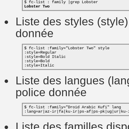
$ fc-list : family |grep Lobster
Lobster Two
Liste des styles (style
donnée
$ fc-list :family="Lobster Two" style
:style=Regular
:style=Bold Italic
:style=Bold
:style=Italic
Liste des langues (lan
police donnée
$ fc-list :family="Droid Arabic Kufi" lang
:lang=ar|az-ir|fa|ku-ir|ps-af|ps-pk|ug|ur|ku-
Liste des familles dis