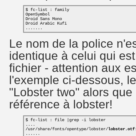
$ fc-list : family
OpenSymbol
Droid Sans Mono
Droid Arabic Kufi
.......
Le nom de la police n'
identique à celui qui es
fichier - attention aux e
l'exemple ci-dessous, le
"Lobster two" alors que 
référence à lobster!
$ fc-list : file |grep -i lobster
....
/usr/share/fonts/opentype/lobster/
lobster.otf
......