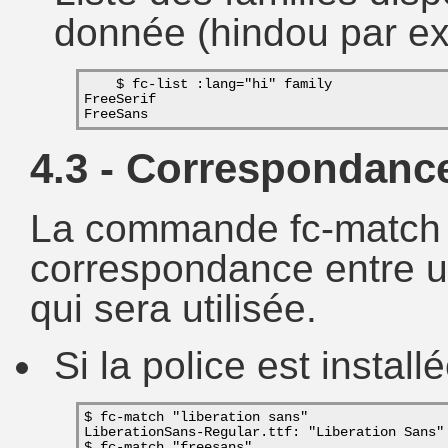
donnée (hindou par ex
    $ fc-list :lang="hi" family
FreeSerif
FreeSans
4.3 - Correspondance
La commande fc-match p
correspondance entre un
qui sera utilisée.
Si la police est install
$ fc-match "liberation sans"
LiberationSans-Regular.ttf: "Liberation Sans"
$ fc-match "freesans"