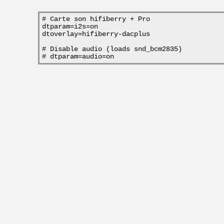
# Carte son hifiberry + Pro
dtparam=i2s=on
dtoverlay=hifiberry-dacplus
# Disable audio (loads snd_bcm2835)
# dtparam=audio=on