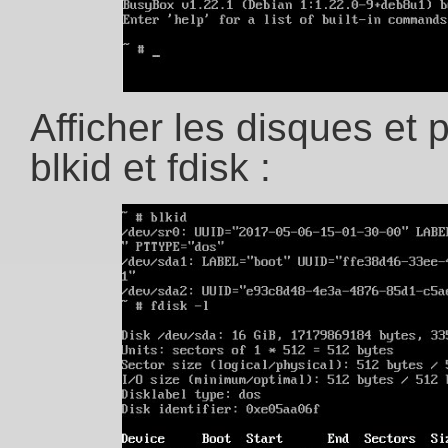
Afficher les disques et 
blkid et fdisk :