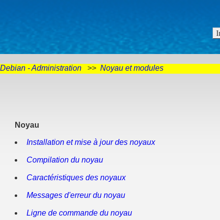
Debian - Administration
>>
Noyau et modules
Noyau
Installation et mise à jour des noyaux
Compilation du noyau
Caractéristiques des noyaux
Messages d'erreur du noyau
Ligne de commande du noyau